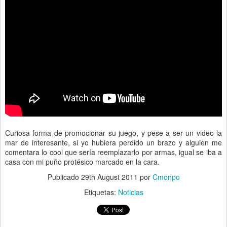
Curiosa forma de promocionar su juego, y pese a ser un video la
mar de interesante, si yo hubiera perdido un brazo y alguien me
comentara lo cool que sería reemplazarlo por armas, igual se iba a
casa con mi puño protésico marcado en la cara.
Publicado
29th August 2011
por
Cmonpo
Etiquetas:
Noticias