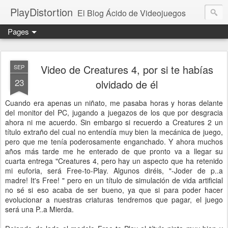
PlayDistortion
El Blog Ácido de Videojuegos
Pages
Video de Creatures 4, por si te habías
SEP
23
olvidado de él
Cuando era apenas un niñato, me pasaba horas y horas delante
del monitor del PC, jugando a juegazos de los que por desgracia
ahora ni me acuerdo. Sin embargo si recuerdo a Creatures 2 un
título extraño del cual no entendía muy bien la mecánica de juego,
pero que me tenía poderosamente enganchado. Y ahora muchos
años más tarde me he enterado de que pronto va a llegar su
cuarta entrega "Creatures 4, pero hay un aspecto que ha retenido
mi euforia, será Free-to-Play. Algunos diréis, "-Joder de p..a
madre! It's Free! " pero en un título de simulación de vida artificial
no sé si eso acaba de ser bueno, ya que si para poder hacer
evolucionar a nuestras criaturas tendremos que pagar, el juego
será una P..a Mierda.