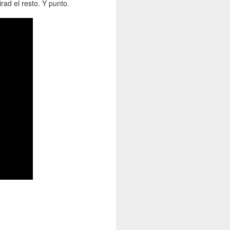
rad el resto. Y punto.
 lanzado en algún momento de 2016
laystation 4.
Nuevas imágenes de
JUN
16
Uncharted 4
Sencillamente espectaculares, la