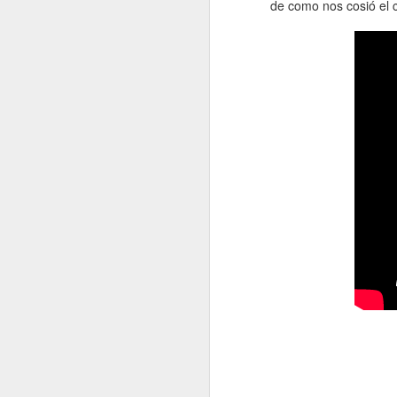
de como nos cosió el c
Imágenes de Metal
JUN
19
Gear Solid 5: The
Phantom Pain