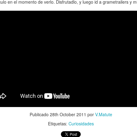
ulo en el momento de verlo. Disfrutadlo, y luego id a grametrailers y mi
Recordamos que el juego será
y saldrá para PC, Xbox One y P
Publicado
28th October 2011
por
V.Matute
Nuevas imágenes de
Tráiler de Deus Ex:
JUN
JUN
Etiquetas:
Curiosidades
18
16
The Last Guardian
Mankind Divided
Otro precioso trabajo del Team
Square Enix Ha hecho una