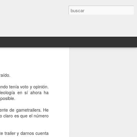
de Deus Ex: Mankind
raído.
 vuestro disfrute
do tenía voto y opinión.
de que nos hubiéramos quedado
deología en sí ahora ha
o Deus Ex Mankind Divided así que
posible.
e 25 minutos.
gente de gametrailers. He
o de los desarrolladores del juego y
go claro es que el número
e una de las misiones iniciales del
 salto técnico respecto a la anterior
y no hace más que ayudar a que nos
e trailer y darnos cuenta
eus Ex.