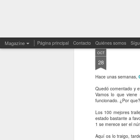
Magazine
Página principal
Contacto
Quiénes somos
Sígu
OCT
28
Hace unas semanas,
Quedó comentado y eti
Vamos lo que viene s
funcionado. ¿Por que?
Los 100 mejores trail
estado bastante a fav
1 se merece ser el nú
Aquí os lo traigo, tar