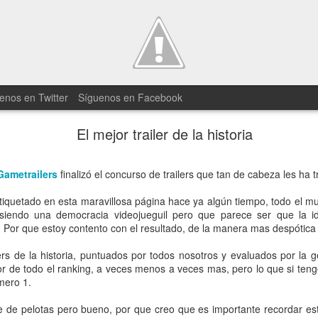
enos en Twitter
Síguenos en Facebook
El mejor trailer de la historia
25 minutos 
JUN
19
Gametrailers
finalizó el concurso de trailers que tan de cabeza les ha t
Divided para
quetado en esta maravillosa página hace ya algún tiempo, todo el mun
En Square Enix tenían miedo 
iendo una democracia videojueguil pero que parece ser que la i
cortos con el tráiler del nuev
 Por que estoy contento con el resultado, de la manera mas despótica 
han compartido un gameplay d
ers de la historia, puntuados por todos nosotros y evaluados por la 
El vídeo está comentado por un
or de todo el ranking, a veces menos a veces mas, pero lo que si ten
en él se puede ver lo que parec
mero 1.
juego. Hay que reconocer que el
entrega es más que evidente 
de de pelotas pero bueno, por que creo que es importante recordar est
adentremos en el mundo de D