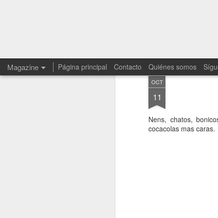
Magazine
Página principal
Contacto
Quiénes somos
Sígu
OCT
11
Nens, chatos, bonic
cocacolas mas caras.