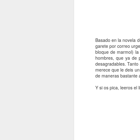
Basado en la novela d
garete por correo urge
bloque de marmol) la
hombres, que ya de p
desagradables. Tanto 
merece que le deis un 
de maneras bastante ab
Y si os pica, leeros e
Imágenes de Metal
JUN
19
Gear Solid 5: The
Phantom Pain