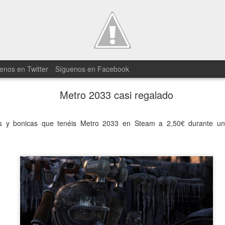
enos en Twitter
Síguenos en Facebook
Metro 2033 casi regalado
25 minutos 
JUN
19
os y bonicas que tenéis Metro 2033 en Steam a 2,50€ durante u
Divided para
En Square Enix tenían miedo 
cortos con el tráiler del nuev
han compartido un gameplay d
El vídeo está comentado por un
en él se puede ver lo que parec
juego. Hay que reconocer que el
entrega es más que evidente 
adentremos en el mundo de D