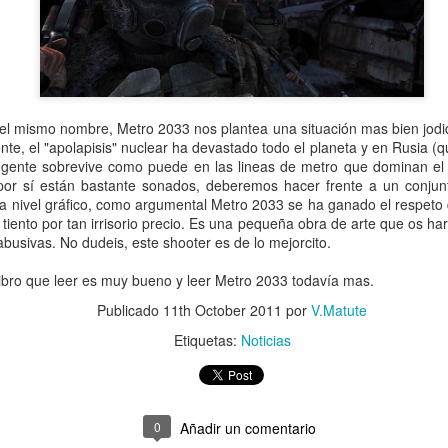
Recordamos que el juego será
y saldrá para PC, Xbox One y P
el mismo nombre, Metro 2033 nos plantea una situación mas bien jodid
nte, el "apolapisis" nuclear ha devastado todo el planeta y en Rusia 
 gente sobrevive como puede en las lineas de metro que dominan el 
or sí están bastante sonados, deberemos hacer frente a un conjun
a nivel gráfico, como argumental Metro 2033 se ha ganado el respeto
tiento por tan irrisorio precio. Es una pequeña obra de arte que os ha
usivas. No dudeis, este shooter es de lo mejorcito.
l libro que leer es muy bueno y leer Metro 2033 todavía mas.
Publicado
11th October 2011
por
V.Matute
Etiquetas:
Noticias
Nuevas imágenes de
Tráiler de Deus Ex:
JUN
JUN
18
16
The Last Guardian
Mankind Divided
0
Añadir un comentario
Otro precioso trabajo del Team
Square Enix Ha hecho una