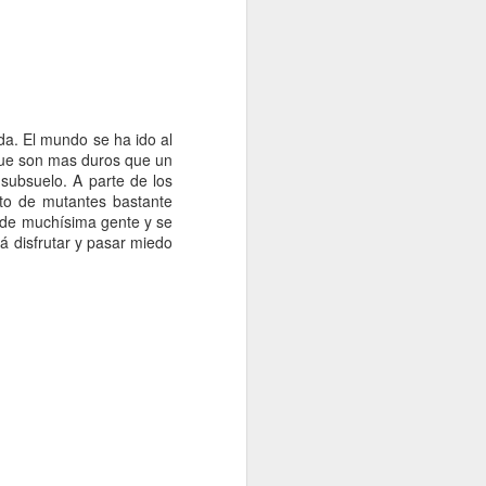
 lanzado en algún momento de 2016
laystation 4.
a. El mundo se ha ido al
(que son mas duros que un
subsuelo. A parte de los
to de mutantes bastante
 de muchísima gente y se
rá disfrutar y pasar miedo
Nuevas imágenes de
JUN
16
Uncharted 4
Sencillamente espectaculares, la