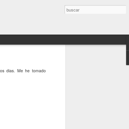
de Deus Ex: Mankind
nos dias. Me he tomado
 vuestro disfrute
de que nos hubiéramos quedado
o Deus Ex Mankind Divided así que
e 25 minutos.
o de los desarrolladores del juego y
e una de las misiones iniciales del
 salto técnico respecto a la anterior
y no hace más que ayudar a que nos
eus Ex.