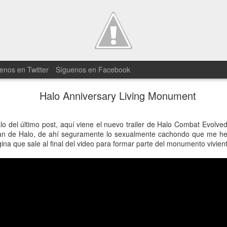
enos en Twitter
Síguenos en Facebook
Halo Anniversary Living Monument
25 minutos 
JUN
19
alo del último post, aquí viene el nuevo trailer de Halo Combat Evolv
Divided para
an de Halo, de ahí seguramente lo sexualmente cachondo que me he 
ina que sale al final del video para formar parte del monumento vivien
En Square Enix tenían miedo 
cortos con el tráiler del nuev
han compartido un gameplay d
El vídeo está comentado por un
en él se puede ver lo que parec
juego. Hay que reconocer que el
entrega es más que evidente 
adentremos en el mundo de D