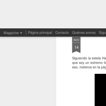
Magazine
Página principal
Contacto
Quiénes somos
Sígu
NOV
14
Siguiendo la estela H
que soy un extremo f
eso, meteros en la pág