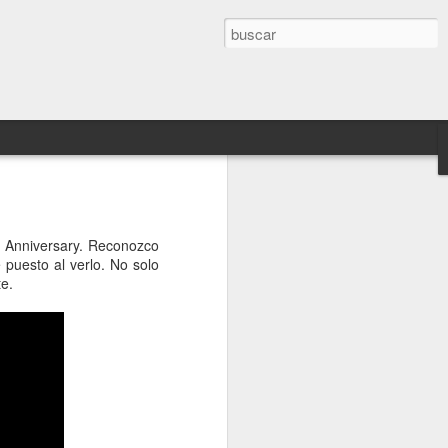
de Deus Ex: Mankind
ed Anniversary. Reconozco
 vuestro disfrute
puesto al verlo. No solo
te.
de que nos hubiéramos quedado
o Deus Ex Mankind Divided así que
e 25 minutos.
o de los desarrolladores del juego y
e una de las misiones iniciales del
 salto técnico respecto a la anterior
y no hace más que ayudar a que nos
eus Ex.