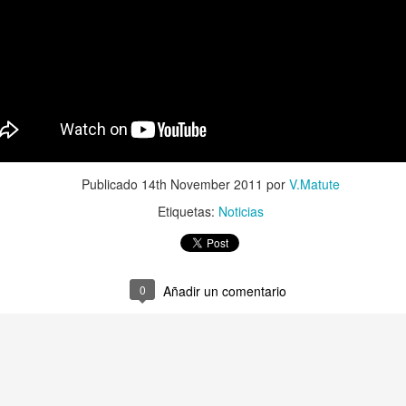
Recordamos que el juego será
y saldrá para PC, Xbox One y P
Publicado
14th November 2011
por
V.Matute
Etiquetas:
Noticias
0
Añadir un comentario
Nuevas imágenes de
Tráiler de Deus Ex:
JUN
JUN
18
16
The Last Guardian
Mankind Divided
Otro precioso trabajo del Team
Square Enix Ha hecho una