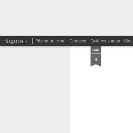
Magazine
Página principal
Contacto
Quiénes somos
Sígu
MAR
9