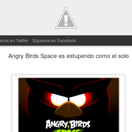
enos en Twitter
Síguenos en Facebook
Angry Birds Space es estupendo como el solo
25 minutos 
JUN
19
Divided para
En Square Enix tenían miedo 
cortos con el tráiler del nuev
han compartido un gameplay d
El vídeo está comentado por un
en él se puede ver lo que parec
juego. Hay que reconocer que el
entrega es más que evidente 
adentremos en el mundo de D