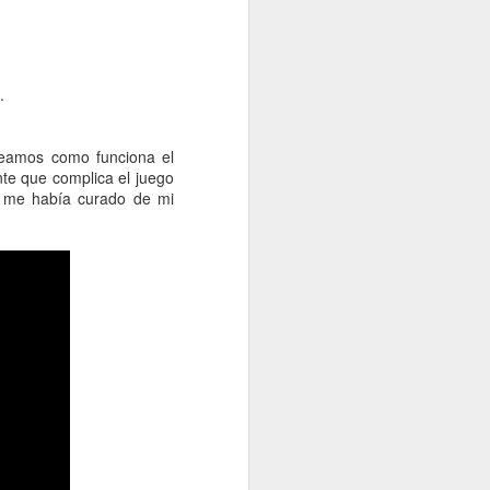
 lanzado en algún momento de 2016
laystation 4.
.
veamos como funciona el
nte que complica el juego
Ya me había curado de mi
Nuevas imágenes de
JUN
16
Uncharted 4
Sencillamente espectaculares, la