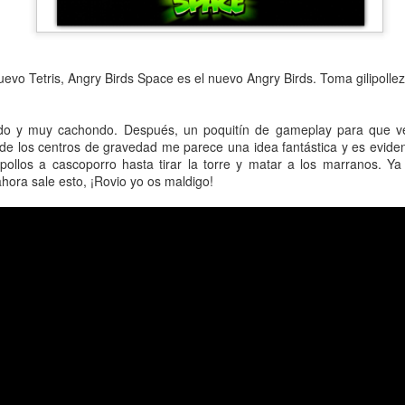
Recordamos que el juego será
y saldrá para PC, Xbox One y P
nuevo Tetris, Angry Birds Space es el nuevo Angry Birds. Toma gilipollez
ado y muy cachondo. Después, un poquitín de gameplay para que 
 de los centros de gravedad me parece una idea fantástica y es evide
 pollos a cascoporro hasta tirar la torre y matar a los marranos. 
ahora sale esto, ¡Rovio yo os maldigo!
Nuevas imágenes de
Tráiler de Deus Ex:
JUN
JUN
18
16
The Last Guardian
Mankind Divided
Otro precioso trabajo del Team
Square Enix Ha hecho una