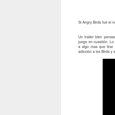
Si Angry Birds fué el 
Un trailer bien pens
juego en cuestión. Lo
a algo mas que tirar
adicción a los Birds y 
Imágenes de Metal
JUN
19
Gear Solid 5: The
Phantom Pain