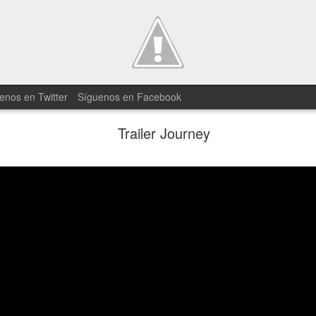
enos en Twitter
Síguenos en Facebook
Trailer Journey
25 minutos 
JUN
19
Divided para
En Square Enix tenían miedo 
cortos con el tráiler del nuev
han compartido un gameplay d
El vídeo está comentado por un
en él se puede ver lo que parec
juego. Hay que reconocer que el
entrega es más que evidente 
adentremos en el mundo de D