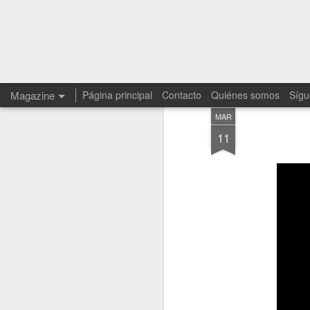
Magazine
Página principal
Contacto
Quiénes somos
Sígu
MAR
11