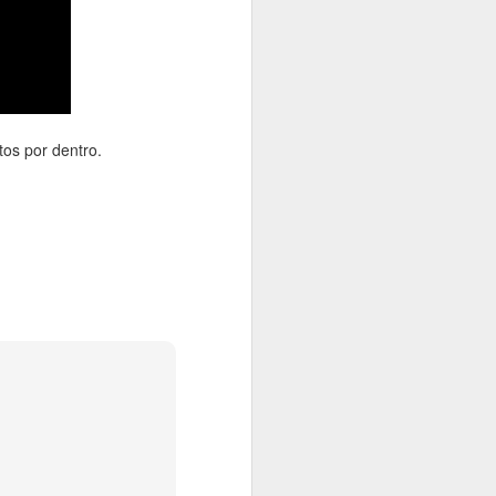
 lanzado en algún momento de 2016
laystation 4.
tos por dentro.
Nuevas imágenes de
JUN
16
Uncharted 4
Sencillamente espectaculares, la