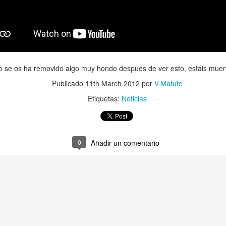
Recordamos que el juego será
y saldrá para PC, Xbox One y P
no se os ha removido algo muy hondo después de ver esto, estáis muer
Publicado
11th March 2012
por
V.Matute
Etiquetas:
Noticias
0
Añadir un comentario
Nuevas imágenes de
Tráiler de Deus Ex:
JUN
JUN
18
16
The Last Guardian
Mankind Divided
Otro precioso trabajo del Team
Square Enix Ha hecho una