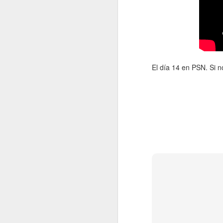
El día 14 en PSN. Si 
Imágenes de Metal
JUN
19
Gear Solid 5: The
Phantom Pain