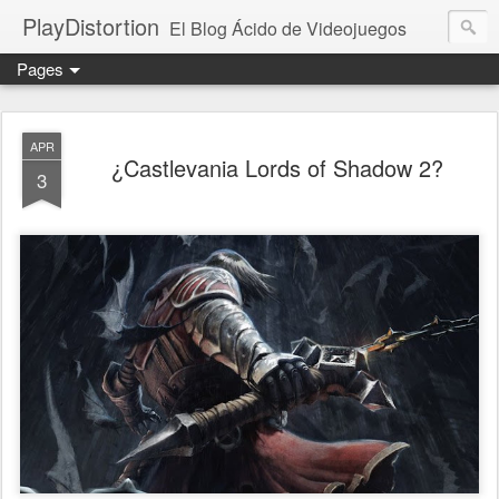
PlayDistortion
El Blog Ácido de Videojuegos
Pages
APR
¿Castlevania Lords of Shadow 2?
3