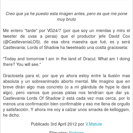
Creo que ya he puesto esta imagen antes, pero es que me pone
muy bruto
Me entero "tarde" por VG24/7 (por que soy un mierdas y miro el
tweeter de uvas a peras) que el productor jefe David Cox
(@CastlevaniaLOS), de esa obra maestra que fué, es y será
Castlevania: Lords of Shadow ha tweeteado una cosita gracioseta:
"Today and tomorrow I am in the land of Dracul. What am I doing
there? You will see."
Gracioseta para el, por que yo ahora estoy entre la ilusión mas
absoluta y un sobreanimado aborto mental. Me imagino que en
breve dirán algo mas concreto (o a mi glándula de hype le dará
algo), pero vamos que pocas pistas nos tendrían que dar ya.
Castlevania Lords Of Shadow 2 está cada vez mas cerca, por lo
menos una confirmación bien confirmable y eso me llena de orgullo
y satisfacción. Y ahora me voy a calzar unos smacks de kelloggsm,
he dicho.
Publicado
3rd April 2012
por
V.Matute
Etiquetas:
Noticias